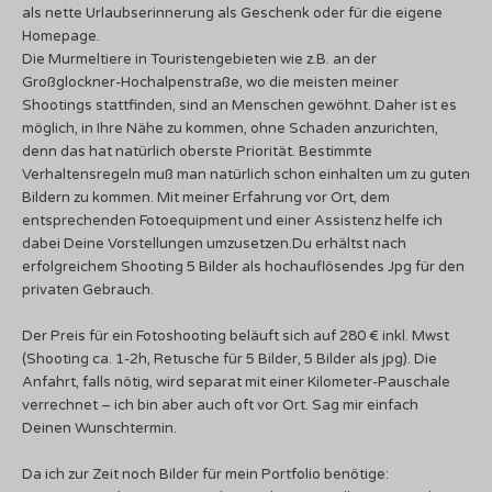
als nette Urlaubserinnerung als Geschenk oder für die eigene
Homepage.
Die Murmeltiere in Touristengebieten wie z.B. an der
Großglockner-Hochalpenstraße, wo die meisten meiner
Shootings stattfinden, sind an Menschen gewöhnt. Daher ist es
möglich, in Ihre Nähe zu kommen, ohne Schaden anzurichten,
denn das hat natürlich oberste Priorität. Bestimmte
Verhaltensregeln muß man natürlich schon einhalten um zu guten
Bildern zu kommen. Mit meiner Erfahrung vor Ort, dem
entsprechenden Fotoequipment und einer Assistenz helfe ich
dabei Deine Vorstellungen umzusetzen.Du erhältst nach
erfolgreichem Shooting 5 Bilder als hochauflösendes Jpg für den
privaten Gebrauch.
Der Preis für ein Fotoshooting beläuft sich auf 280 € inkl. Mwst
(Shooting ca. 1-2h, Retusche für 5 Bilder, 5 Bilder als jpg). Die
Anfahrt, falls nötig, wird separat mit einer Kilometer-Pauschale
verrechnet – ich bin aber auch oft vor Ort. Sag mir einfach
Deinen Wunschtermin.
Da ich zur Zeit noch Bilder für mein Portfolio benötige: